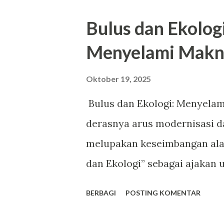
urutan lagu dalam album the 
Bulus dan Ekolog
dynasty exile my tears ricoch
Menyelami Mak
trying illicit affairs invisi
hoax (bonus the lakes) Beriku
Oktober 19, 2025
sumber. the 1 Swift mereflek
Bulus dan Ekologi: Menyela
yang sudah dianggap sebagai
derasnya arus modernisasi d
kalau saja situasi berbeda, a
melupakan keseimbangan ala
dan Ekologi” sebagai ajakan
sakral antara manusia dan li
BERBAGI
POSTING KOMENTAR
sering dianggap biasa, bahka
menjadi simbol kearifan loka