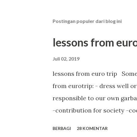
Postingan populer dari blog ini
lessons from euro
Juli 02, 2019
lessons from euro trip Some 
from eurotrip: - dress well o
responsible to our own garba
-contribution for society -co
enjoy life There's no compro
BERBAGI
28 KOMENTAR
time. Train door will be clos