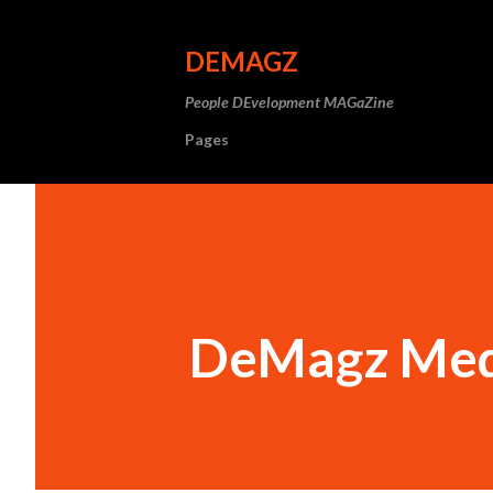
DEMAGZ
People DEvelopment MAGaZine
Pages
DeMagz Medi