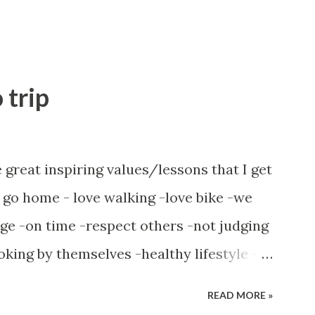
 trip
great inspiring values/lessons that I get
r go home - love walking -love bike -we
ge -on time -respect others -not judging
oking by themselves -healthy lifestyle -
mise. Even one second. Bus will go on
READ MORE »
ed on time. I am almost pinched by metro