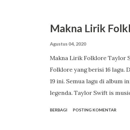
door. Fortunately there are 
to let me in. I still can feel 
Makna Lirik Folkl
almost dead Just before metr
usual, she isn't satisfied. Sh
Agustus 04, 2020
have not enough time to reac
Makna Lirik Folklore Taylor 
many times.But I'm trained to
Folklore yang berisi 16 lagu
survive Walking with spoiled 
19 ini. Semua lagu di album i
preference.There're some oc
legenda. Taylor Swift is musi
out ...
Menulis adalah cara Taylor Sw
BERBAGI
POSTING KOMENTAR
sejarah, dan ingatan. Dia me
kemampuan terbaiknya dengan 