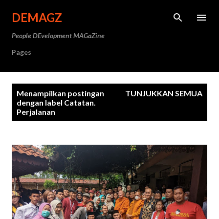
Langsung ke konten utama
DEMAGZ
People DEvelopment MAGaZine
Pages
P
Menampilkan postingan
TUNJUKKAN SEMUA
o
dengan label
Catatan.
Perjalanan
s
t
i
n
g
a
n