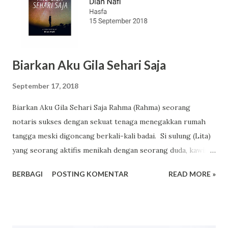
Biarkan Aku Gila Sehari Saja
September 17, 2018
Biarkan Aku Gila Sehari Saja Rahma (Rahma) seorang
notaris sukses dengan sekuat tenaga menegakkan rumah
tangga meski digoncang berkali-kali badai. Si sulung (Lita)
yang seorang aktifis menikah dengan seorang duda, kawin
lari alias tanpa pamit. Si nomor dua (David) menderita
BERBAGI
POSTING KOMENTAR
READ MORE »
schizophrenia karena antara lain dicuci otak oleh kelompok
muslim radikalis. Si nomer tiga (Vaya) PNS Departemen
Keuangan Pusat dan si nomer empat (Ana) juga notaris
terus berseteru. Si nomer lima (Haris) lulusan fakultas