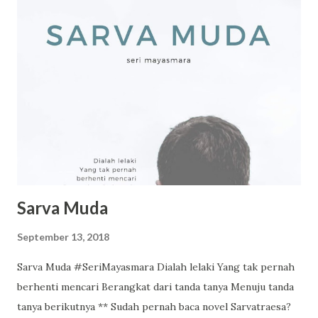
hukum, suka gonta ganti bisnis habisin uang. Si nomer
enam (Faisal) seorang bankir pacaran dengan orang beda
agama dan keyakinan. Suami (Ridwan) yang juga notaris
suka lirik-lirik anak baru gedhe alias ABG yang masih unyu-
unyu. Rahma terus berjuang mengayuh kehidupan apalagi
dengan nama baik dan plat sukses yang sudah disandang
selama ini. Seandainya bisa, dia ingin teriak. Biarkan Aku
Gila Sehari Saja https://play.google.com/store/boo...
Sarva Muda
September 13, 2018
Sarva Muda #SeriMayasmara Dialah lelaki Yang tak pernah
berhenti mencari Berangkat dari tanda tanya Menuju tanda
tanya berikutnya ** Sudah pernah baca novel Sarvatraesa?