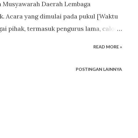
ya Musyawarah Daerah Lembaga
k. Acara yang dimulai pada pukul [Waktu
agai pihak, termasuk pengurus lama, calon
n dari masyarakat. Acara dibuka dengan
READ MORE »
Lembaga Kesejahteraan Sosial dan Anak,
 peran lembaga dalam meningkatkan
POSTINGAN LAINNYA
aten Demak. Dalam sambutannya, beliau
uk berkolaborasi dan berkomitmen dalam
nfaat bagi anak-anak. Selanjutnya,
(LPJ) dari pengurus lama disampaikan
ut mencakup berbagai kegiatan yang telah