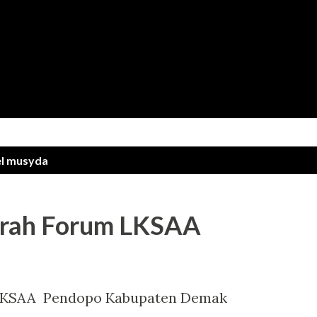
Langsung ke konten utama
el
musyda
rah Forum LKSAA
LKSAA Pendopo Kabupaten Demak