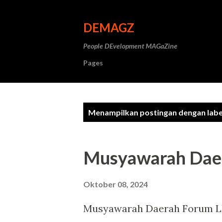
DEMAGZ
People DEvelopment MAGaZine
Pages
P
Menampilkan postingan dengan lab
o
s
Musyawarah Dae
t
i
Oktober 08, 2024
n
Musyawarah Daerah Forum 