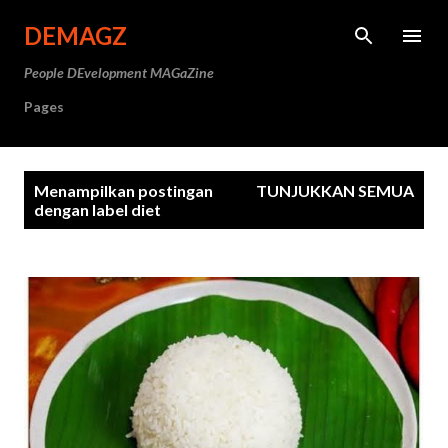
Langsung ke konten utama
DEMAGZ
People DEvelopment MAGaZine
Pages
P
Menampilkan postingan
TUNJUKKAN SEMUA
o
dengan label
diet
s
t
i
n
g
a
n