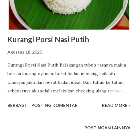
Kurangi Porsi Nasi Putih
Agustus 18, 2020
Kurangi Porsi Nasi Putih Belakangan tubuh rasanya makin
berasa kurang nyaman. Berat badan memang naik sih.
Lumayan jauh dari berat badan ideal. Dari tahun ke tahun
sebenarnya aku selalu melakukan checking ulang terhadap
kebugaran tubuh dan melakukan diet yang berbeda beda
BERBAGI
POSTING KOMENTAR
READ MORE »
karena memang ingin mencoba model.diet yang berlainan.
Seringnya kulakukan di bulan bulan awal tahun. Hasilnya
lumayan banget lho. Ada yang pernah dalam dua minggu
POSTINGAN LAINNYA
turun enam kilogram. Ada yang pernah turun dua belas