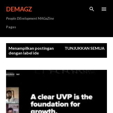
Langsung ke konten utama
DEMAGZ
People DEvelopment MAGaZine
Pages
P
Menampilkan postingan
TUNJUKKAN SEMUA
o
dengan label
ide
s
t
i
n
g
a
n