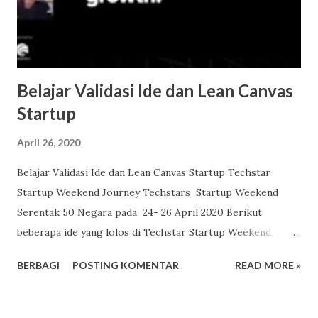
Belajar Validasi Ide dan Lean Canvas
Startup
April 26, 2020
Belajar Validasi Ide dan Lean Canvas Startup Techstar
Startup Weekend Journey Techstars Startup Weekend
Serentak 50 Negara pada 24- 26 April 2020 Berikut
beberapa ide yang lolos di Techstar Startup Weekend
Indonesia. pasarkita pasar lokal berbasis digital
BERBAGI
POSTING KOMENTAR
READ MORE »
localmarket memajukan toko sekitar cook like a chef,
menyediakan resep dan bahan inahealth, database
RS,relawan dll Gamingtime,variasi pembelajaran