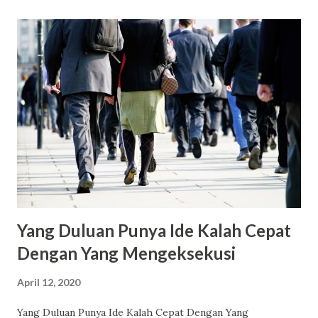
beliditokosebelah utk majukan umkm medikatalog
kebutuhan apd,medis hub curhat urban farmers fun teacher
private smartku platform data pendidikan meet my guru
charity 4 unity platfour, bahan2 ready to cook
aegon,autonomous drone delivery service hubungkan
karyawan dg umkm yg butuh penyedia kbthn RT deteksi
pemetaan org bergejala covid scr aerial sanitasi contactless
midwifecare bantu nakes plynn kshtn ibu anak diary anonim
utk yg merasa kena gejala covid deteksi cepat covid dg
implementasi biosensor sarengan co-farmings,berkebun
bareng mi...
Yang Duluan Punya Ide Kalah Cepat
Dengan Yang Mengeksekusi
April 12, 2020
Yang Duluan Punya Ide Kalah Cepat Dengan Yang