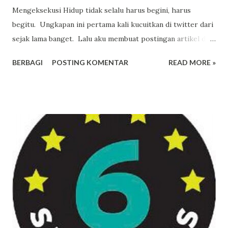
Mengeksekusi Hidup tidak selalu harus begini, harus
begitu. Ungkapan ini pertama kali kucuitkan di twitter dari
sejak lama banget. Lalu aku membuat postingan artikel di
blog dan membagikannya di twitter juga jauh sebelum k
BERBAGI
POSTING KOMENTAR
READ MORE »
ang maman dan gus nadir mulai bikin buku hidup kadang
begitu yang d iterbitkan pak edi diva Aku nerbitin sajak-
sajak nels, eh sebentar kemudian kang maman dan gus nadir
lagi nih ikutan nulis buku puisi. kali ini noura mizan yang
nerbitin. Dulu sekali ungkapanku di twitter juga yang
melipat waktu, ruang dan jarak, eh tahu tahu buku pak
sapardi yang kemudian terbit berjudul melipat jarak Pas
aku ngomongin sakral profan, dekat banget dengan
cuitanku itu kalis lalu nulis artikel senada. Yang Duluan
Punya Ide Kalah Cepat Dengan Yang Mengeksekusi. dan
tentu saja yang lebih populer akan mendapatkan tempat
dibanding yang tidak. So ketika pagi ini melintas thread...