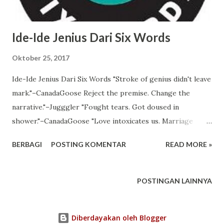
Ide-Ide Jenius Dari Six Words
Oktober 25, 2017
Ide-Ide Jenius Dari Six Words "Stroke of genius didn't leave
mark."–CanadaGoose Reject the premise. Change the
narrative."–Jugggler "Fought tears. Got doused in
shower."–CanadaGoose "Love intoxicates us. Marriage
sobers us."–maryjane31 "'Me too' details optional, not
BERBAGI
POSTING KOMENTAR
READ MORE »
required." By SF51girl "Bone of contention left to stew."–
tagishcharley "My bullet ricocheted, hit a coworker." -
MoreLoveLessHate "Pen saved me from unexpressed
POSTINGAN LAINNYA
love."–Tharindra "Lucky in life. Unlucky in love."–J3nny. Oh
ya? Menyedihkan ya. "Every 'me too' demands my grief."–
Diberdayakan oleh Blogger
JohnBigJohn "Time changes lens of luck sometimes."