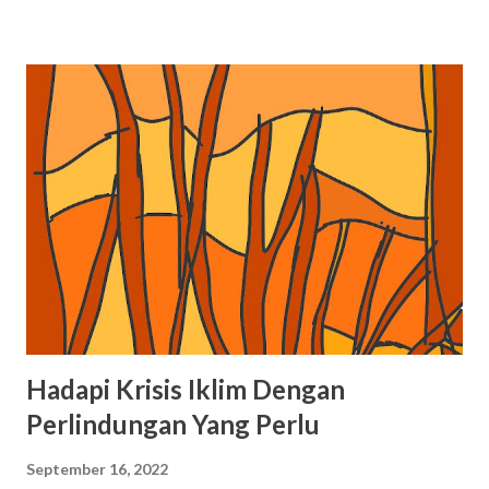
memulihkan bumi kita. Dalam artikel ini, kita akan
merangkum fakta-fakta tentang lingkungan, mendiskusikan
dampaknya, dan menyoroti langkah-langkah, tindakan, serta
kebijakan yang dapat diambil untuk memperkuat upaya
lingkungan hidup. Kalau #BersamaBergerakBerdaya versi
kalian apa nih? Boleh dong tulis di kolom komentar ya!
Fakta tentang Lingkungan: Perubahan iklim: Aktivitas
manusia, seperti pembakaran bahan bakar fosil dan
deforestasi, telah meningkatkan konsentrasi gas rumah
kaca di atmosfer, menyebabkan perubahan iklim yang cepat.
Kehilangan Keanekaragaman Hayati: Kegiatan manusia
seperti perburuan liar, perusaka...
Hadapi Krisis Iklim Dengan
Perlindungan Yang Perlu
September 16, 2022