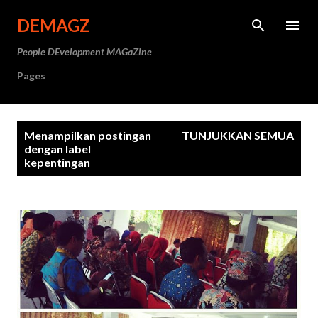
Langsung ke konten utama
DEMAGZ
People DEvelopment MAGaZine
Pages
P
Menampilkan postingan
TUNJUKKAN SEMUA
o
dengan label
kepentingan
s
t
i
n
g
a
n