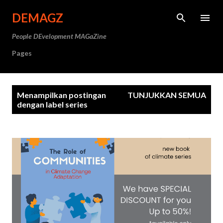
Langsung ke konten utama
DEMAGZ
People DEvelopment MAGaZine
Pages
P
Menampilkan postingan
TUNJUKKAN SEMUA
o
dengan label
series
s
t
i
n
g
a
n