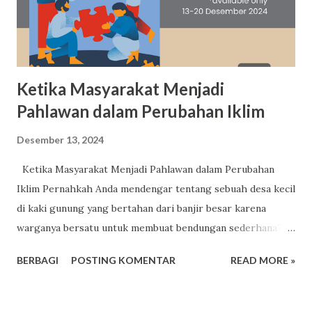
Ketika Masyarakat Menjadi
Pahlawan dalam Perubahan Iklim
Desember 13, 2024
Ketika Masyarakat Menjadi Pahlawan dalam Perubahan
Iklim Pernahkah Anda mendengar tentang sebuah desa kecil
di kaki gunung yang bertahan dari banjir besar karena
warganya bersatu untuk membuat bendungan sederhana?
Atau tentang sebuah komunitas pesisir yang menanam
BERBAGI
POSTING KOMENTAR
READ MORE »
ribuan pohon mangrove untuk melindungi mereka dari
gelombang pasang? Kisah-kisah seperti ini sering kali tidak
diberitakan, tetapi mereka adalah bukti nyata bahwa