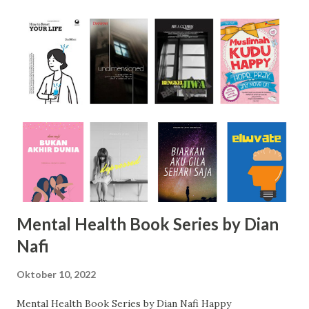
masyarakat memegang peran penting dalam adaptasi
terhadap perubahan iklim. Buku saya, The Role of Society in
Climate Change Adaptation , lahir dari inspirasi seperti itu
—dari orang-orang biasa yang melakukan hal luar biasa.
Saya selalu percaya bahwa masyarakat bukan hanya
penerima dampak, tetapi juga aktor utama dalam
membangun ketahanan. Saat saya memulai riset untuk buku
ini, saya bertemu dengan begitu banyak individu dan
komunitas yang tidak menyerah pada keadaan. Ada petani di
sebuah daerah kering yang menemukan cara menanam
tanaman tahan kekeringan, ne...
Mental Health Book Series by Dian
Nafi
Oktober 10, 2022
Mental Health Book Series by Dian Nafi Happy