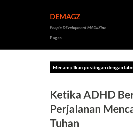
DEMAGZ
People DEvelopment MAGaZine
Pages
P
Menampilkan postingan dengan lab
o
s
Ketika ADHD Bert
t
Perjalanan Menc
i
Tuhan
n