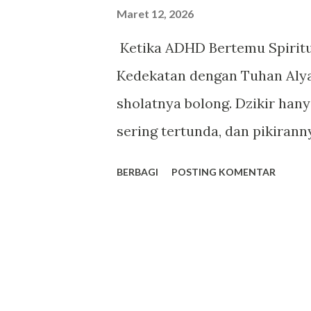
g
Maret 12, 2026
a
Ketika ADHD Bertemu Spiritua
n
Kedekatan dengan Tuhan Alya 
sholatnya bolong. Dzikir hany
sering tertunda, dan pikirann
lain. Dia tahu Tuhan melihat h
BERBAGI
POSTING KOMENTAR
sulit dipertahankan dan ener
satu-satunya. Banyak orang 
keinginan spiritual yang besar
mengikuti . Rasa bersalah mu
Lailatul Qadar yang seharusn