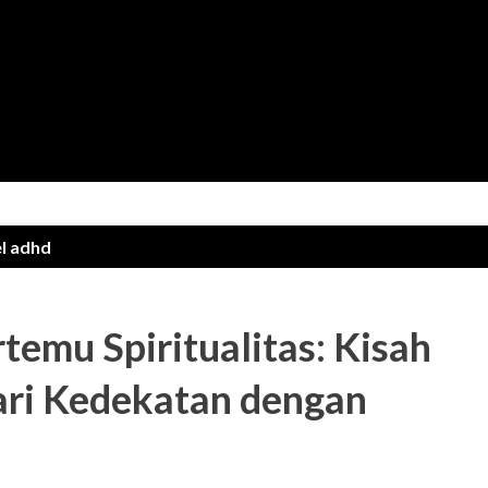
Langsung ke konten utama
el
adhd
emu Spiritualitas: Kisah
ari Kedekatan dengan