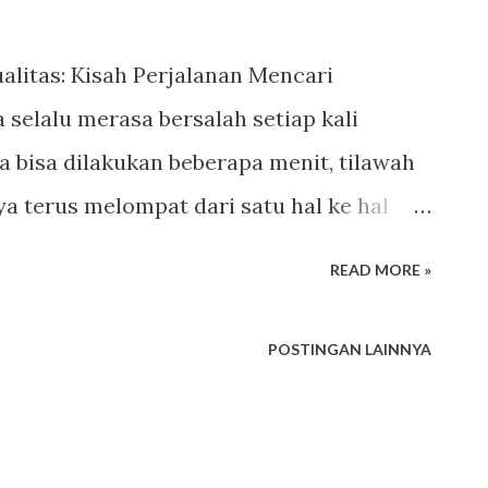
litas: Kisah Perjalanan Mencari
selalu merasa bersalah setiap kali
a bisa dilakukan beberapa menit, tilawah
ya terus melompat dari satu hal ke hal
atinya, tapi rasanya berat ketika fokus
READ MORE »
gi kadang meluap tanpa arah. Dia bukan
dengan ADHD merasakan hal yang sama:
POSTINGAN LAINNYA
, tapi tubuh dan pikiran kadang sulit
ncul, motivasi menurun, dan malam
ya dinanti-nantikan terasa menegangkan.