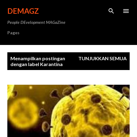
Langsung ke konten utama
DEMAGZ
People DEvelopment MAGaZine
Pages
P
Menampilkan postingan
TUNJUKKAN SEMUA
o
dengan label
Karantina
s
t
i
n
g
a
n