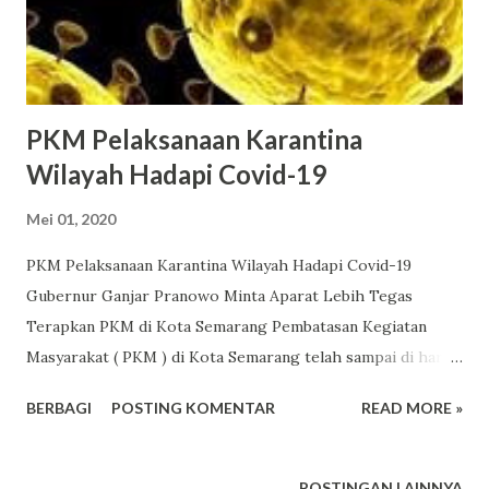
PKM Pelaksanaan Karantina
Wilayah Hadapi Covid-19
Mei 01, 2020
PKM Pelaksanaan Karantina Wilayah Hadapi Covid-19
Gubernur Ganjar Pranowo Minta Aparat Lebih Tegas
Terapkan PKM di Kota Semarang Pembatasan Kegiatan
Masyarakat ( PKM ) di Kota Semarang telah sampai di hari
ke tiga. Namun, kesadaran masyarakat untuk mendukung
BERBAGI
POSTING KOMENTAR
READ MORE »
program itu masih sangat rendah. Gubernur Jateng Sidak
Posko PKM di Kota Semarang Mulai 27 April, Kota
Semarang Berlakukan PKM Non PSBB Nek sampean ora
POSTINGAN LAINNYA