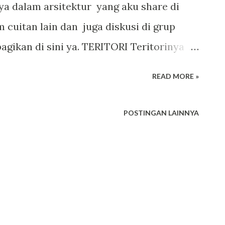
ya dalam arsitektur yang aku share di
 cuitan lain dan juga diskusi di grup
agikan di sini ya. TERITORI Teritorinya
a. Masyarakat CIpatgelar (sunda) adalah
READ MORE »
ritori sudah ada dan sudah ditentukan
ak itu di dalam teritori. Ini bisa
POSTINGAN LAINNYA
parakoan mereka. Oleh karena itu ada
di dalam pagar (teritori) Berbeda dengan
athuk sayari bumi. Selama ada tanah dan
s berkembang. Itu kenapa dalam konsep
dak ada teritori (batas). Pola pembagian