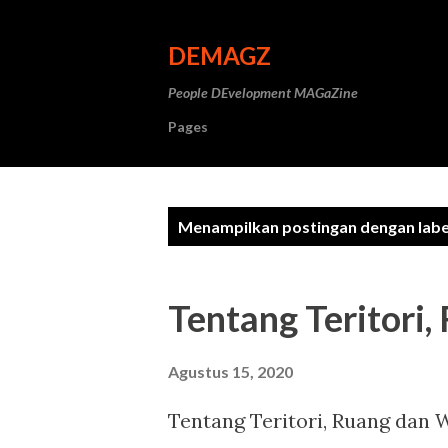
DEMAGZ
People DEvelopment MAGaZine
Pages
P
Menampilkan postingan dengan lab
o
s
Tentang Teritori
t
i
Agustus 15, 2020
n
Tentang Teritori, Ruang dan W