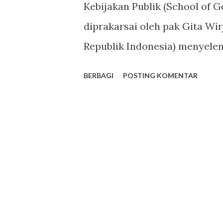
g
Kebijakan Publik (School of 
a
diprakarsai oleh pak Gita W
n
Republik Indonesia) menyele
Sarjana Kebijakan Publik akhi
BERBAGI
POSTING KOMENTAR
kampus yang luas, hijau dan 
mengharukan sekaligus mengg
tidak menyampaikan sendir
pada beberapa kali commence
Profesor Herawati Sudono seo
menyampaikan commencement
Gita Wirjawan. Pak Gita Wir