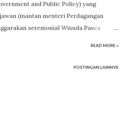
Government and Public Policy) yang
irjawan (mantan menteri Perdagangan
nggarakan seremonial Wisuda Pasca
r Juni lalu. Bertempat di lingkungan
READ MORE »
rindang, acara berlangsung khidmat,
etarkan. Kali ini pak Gita Wirjawan
POSTINGAN LAINNYA
i commencemnet speech-nya sebagaimana
ment day (hari perayaan wisuda). Adalah
rang peneliti sains senior yang
 speech, dengan pengantar dari pak
jawan menuliskan kesannya akan