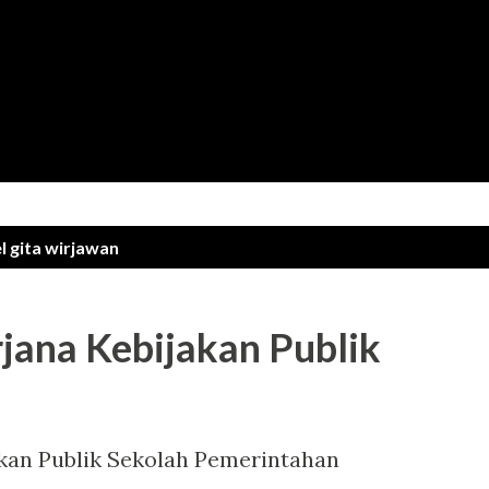
Langsung ke konten utama
el
gita wirjawan
jana Kebijakan Publik
kan Publik Sekolah Pemerintahan