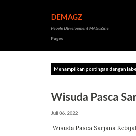
DEMAGZ
People DEvelopment MAGaZine
Pages
P
Menampilkan postingan dengan lab
o
s
Wisuda Pasca Sar
t
i
Juli 06, 2022
n
Wisuda Pasca Sarjana Kebija