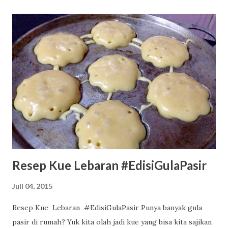
vlog Bank Indonesia itu, aku sebenarnya sudah mewanti-
wanti alias warning kepada diriku sendiri supaya
mengurangi hasrat makanku juga cemilanku. Tetapi apalah
daya, makanan di hotel Arya Duta enak-enak bangeeet. Jadi
sayang kalau sampai tidak dimakan. Jadilah aku pulang dari
Jakarta, nambah berat badannya. Duh.. ** Baca juga jurnalku
lainnya saat ikutan Bank Indonesia BI NETIFEST 2020: Lebih
Murah Tiket Online Railink Kereta Bandara Tren Buku
Novel Periplus Airport Internasional 2020 Perjalanan
sebagai inspirasi menu...
Resep Kue Lebaran #EdisiGulaPasir
Juli 04, 2015
Resep Kue Lebaran #EdisiGulaPasir Punya banyak gula
pasir di rumah? Yuk kita olah jadi kue yang bisa kita sajikan