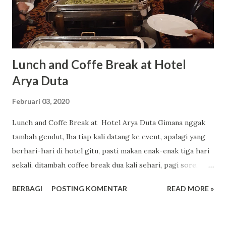
Lunch and Coffe Break at Hotel
Arya Duta
Februari 03, 2020
Lunch and Coffe Break at Hotel Arya Duta Gimana nggak
tambah gendut, lha tiap kali datang ke event, apalagi yang
berhari-hari di hotel gitu, pasti makan enak-enak tiga hari
sekali, ditambah coffee break dua kali sehari, pagi sore.
Dus, ya sudah pasti dijamin pulang dari event di hotel pasti
BERBAGI
POSTING KOMENTAR
READ MORE »
berat badan nambah beberapa kilogram. Hadeeeeuuuh. Pas
kemarin di hotel Arya Duta Jakarta dalam rangka
menghadiri penganugerahan bagi finalis lomba blog dan