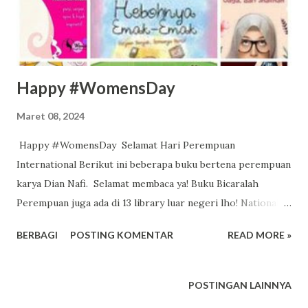
Happy #WomensDay
Maret 08, 2024
Happy #WomensDay Selamat Hari Perempuan
International Berikut ini beberapa buku bertena perempuan
karya Dian Nafi. Selamat membaca ya! Buku Bicaralah
Perempuan juga ada di 13 library luar negeri lho! National
Library Of Australia Univ Hawaii Leiden Univ UC Berkeley
BERBAGI
POSTING KOMENTAR
READ MORE »
Univ California LA Arizona State Univ Univ Wisconsin
Madison, US Univy Michigan, US Cornell Univ US Ohio
Univ US Yale Univ US Library of Congress, Washington,
POSTINGAN LAINNYA
US. berikut link-link untuk mendapatkan buku-buku seri