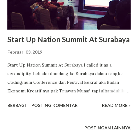
Start Up Nation Summit At Surabaya
Februari 03, 2019
Start Up Nation Summit At Surabaya I called it as a
serendipity. Jadi aku diundang ke Surabaya dalam rangk a
Codingmum Conference dan Festival Bekraf aka Badan
Ekonomi Kreatif nya pak Triawan Munaf, tapi alhamdulillah
berkesempatan untuk hadir pula di Start Up Nation Summit
BERBAGI
POSTING KOMENTAR
READ MORE »
di gedung yang sama tapi beda lantai. Gedung Convention
and Exhibition aka Convex Surabaya. Sesi Nurturing The
next generation Start Up Kebetulan aku bertemu dengan
POSTINGAN LAINNYA
presiden coworking space di hall pagi itu, dan dia