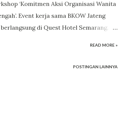
shop ‘Komitmen Aksi Organisasi Wanita
ngah’. Event kerja sama BKOW Jateng
 berlangsung di Quest Hotel Semarang.
up-nya adalah GOW Demak
READ MORE »
kshop tersebut. Utamanya selama ‘16 Hari
rempuan’ 25 November s/d 10 Desember
POSTINGAN LAINNYA
apkan berbagai program sebagai upaya
erhadap permasalahan ini. Sebenarnya
alah Program untuk mewujudkan
ualitas mandiri dan berkepribadian.
: · menghentikan kekerasan pada