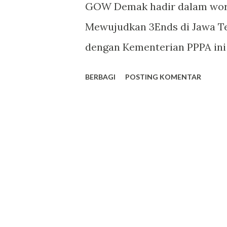
g
GOW Demak hadir dalam work
a
Mewujudkan 3Ends di Jawa Te
n
dengan Kementerian PPPA ini
Sebagai salah satu follow 
BERBAGI
POSTING KOMENTAR
mensosialisasikan materi wor
Anti Kekerasan Terhadap Pe
2017. GOW Demak juga menyi
pencegahan dan penanganan t
apakah 3ENDS itu? 3ENDS ad
perempuan dan anak yang berk
Menyuarakan tiga hal yakni