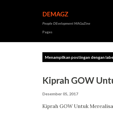
DEMAGZ
People DEvelopment MAGaZine
Pages
P
Menampilkan postingan dengan lab
o
s
Kiprah GOW Untu
t
i
Desember 05, 2017
n
Kiprah GOW Untuk Merealisasi