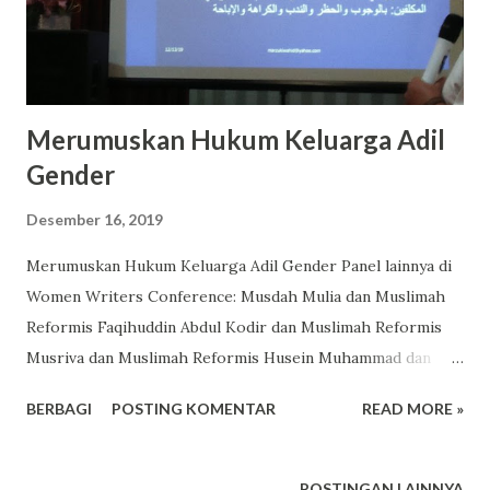
Merumuskan Hukum Keluarga Adil
Gender
Desember 16, 2019
Merumuskan Hukum Keluarga Adil Gender Panel lainnya di
Women Writers Conference: Musdah Mulia dan Muslimah
Reformis Faqihuddin Abdul Kodir dan Muslimah Reformis
Musriva dan Muslimah Reformis Husein Muhammad dan
Muslimah Reformis Kajian Gender Islam Nur Rofiah
BERBAGI
POSTING KOMENTAR
READ MORE »
Participant Reflection Perempuan dan Pesantren
Merumuskan Hukum Keluarga Adil Gender kyai marzuki
wahid membuat counter legal draft UU yg bias gender.
POSTINGAN LAINNYA