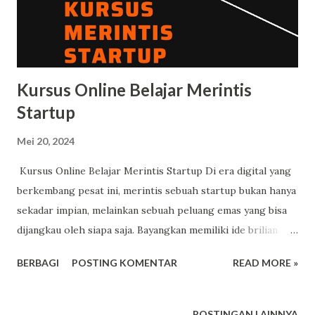
Kursus Online Belajar Merintis
Startup
Mei 20, 2024
Kursus Online Belajar Merintis Startup Di era digital yang
berkembang pesat ini, merintis sebuah startup bukan hanya
sekadar impian, melainkan sebuah peluang emas yang bisa
dijangkau oleh siapa saja. Bayangkan memiliki ide brilian
yang dapat mengubah dunia dan membawa perubahan
BERBAGI
POSTING KOMENTAR
READ MORE »
signifikan, dan kini Anda dapat mewujudkannya dengan
mengikuti kursus online eksklusif kami tentang "Belajar
Merintis Startup". Kursus ini dirancang khusus untuk para
POSTINGAN LAINNYA