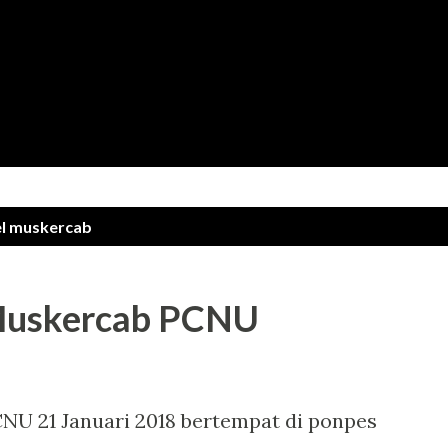
Langsung ke konten utama
el
muskercab
Muskercab PCNU
NU 21 Januari 2018 bertempat di ponpes