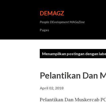
DEMAGZ
People DEvelopment MAGaZine
Pages
P
Menampilkan postingan dengan lab
o
s
Pelantikan Dan 
t
i
April 02, 2018
n
Pelantikan Dan Muskercab PC