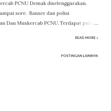
skercab PCNU Demak diselenggarakan.
ampai sore. Banser dan polisi
an Dan Muskercab PCNU. Terdapat pula
 oleh tim dari RSI NU pada
READ MORE »
cab PCNU ini. Pengurus Cabang Nahdlatul
d membumikan Islam nusantara serta
POSTINGAN LAINNYA
blik Indonesia (NKRI) Ketua panitia
NU masa khidmat 2017-2022, H Sa’dullah
uhkan Islam nusantara, NU sebagai
terbesar, harus bisa menguasai media
osial (medsos). Ketua Tanfidz PCNU