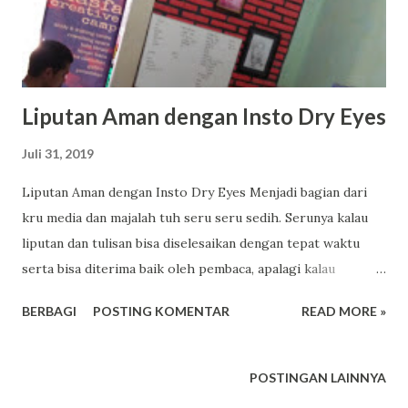
Liputan Aman dengan Insto Dry Eyes
Juli 31, 2019
Liputan Aman dengan Insto Dry Eyes Menjadi bagian dari
kru media dan majalah tuh seru seru sedih. Serunya kalau
liputan dan tulisan bisa diselesaikan dengan tepat waktu
serta bisa diterima baik oleh pembaca, apalagi kalau
mendapat tanggapan antusiasme yang heboh. Sedihnya
BERBAGI
POSTING KOMENTAR
READ MORE »
kalau musti mengejar deadline di tengah tugas-tugas
lainnya baik sebagai pelajar ataupun anak manis yang musti
menyenangkan orang tua. Sedih banget tuh kalau misalnya
POSTINGAN LAINNYA
harus liputan di tengah siang hari bolong musim panas alias