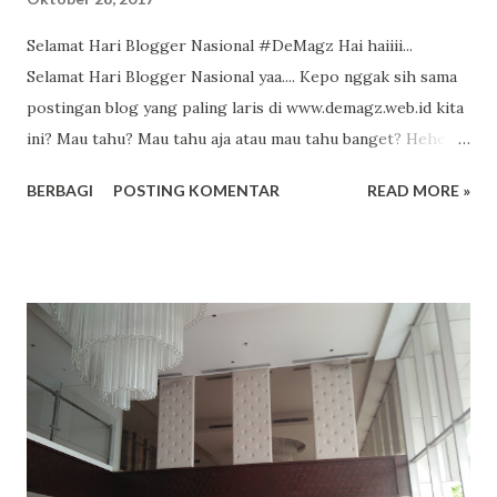
Selamat Hari Blogger Nasional #DeMagz Hai haiiii...
Selamat Hari Blogger Nasional yaa.... Kepo nggak sih sama
postingan blog yang paling laris di www.demagz.web.id kita
ini? Mau tahu? Mau tahu aja atau mau tahu banget? Hehe Ini
dia nih postingan favorit, kita mulai dari yang paling teratas
BERBAGI
POSTING KOMENTAR
READ MORE »
dan terbanyak pengunjungnya yaa.
http://www.demagz.web.id/2012/07/kiat-menulis-dengan-
scamper.html
http://www.demagz.web.id/2012/04/membranding-ulang-
demak.html http://www.demagz.web.id/2017/10/semarak-
hari-santri-di-nusantara.html
http://www.demagz.web.id/2017/10/ide-ide-jenius-dari-
six-words.html
http://www.demagz.web.id/2012/07/berjalan-menembus-
batas-di-kick-andy.html