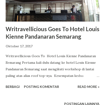
http://www.demagz.web.id/2017/10/sarasehan-
budayawan-nguri-uri-budaya.html So, bisa lihat polanya
dengan lebih jelas nggak sekarang? Kayaknya pembaca
DeMagz cenderung suka yang berbau budaya, kesantrian,
Writravellicious Goes To Hotel Louis
yang jenius-jenius dan yang menembus batas ya. Oke, kita
Kienne Pandanaran Semarang
ulang kesuksesannya dengan mempost...
Oktober 17, 2017
Writravellicious Goes To Hotel Louis Kienne Pandanaran
Semarang Pertama kali dulu datang ke hotel Louis Kienne
Pandanaran Semarang saat mengikuti workshop di lantai
paling atas alias roof top-nya. Kesempatan kedua
sebenarnya datang waktu ada seminar lagi di tempat ini
BERBAGI
POSTING KOMENTAR
READ MORE »
beberapa minggu setelahnya. Namun karena bersamaan
dengan acara lain, maka aku urung hadir. Nah, kemarin ini
aku datang lagi ke hote Louis Kienne Jalan Pandanaran
POSTINGAN LAINNYA