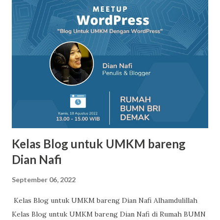
Berkualitas: Buat konten yang informatif, berguna, dan
berkualitas tinggi untuk audiens Anda. Pastikan konten Anda
unik dan relevan dengan kata kunci yang ditargetkan.
Optimasi On-Page: Gunakan kata kunci secara alami dalam
judul, deskripsi, dan konten halaman. Optimalkan gambar
dengan menggunakan teks alternatif (alt text). Buat URL
yang bersih dan deskriptif. Gunakan tag heading (H1, H2, H3,
dll.) untuk memformat konten Anda. Link Building: Bangun
tautan internal dan eksternal yang relevan d...
Kelas Blog untuk UMKM bareng
Dian Nafi
September 06, 2022
Kelas Blog untuk UMKM bareng Dian Nafi Alhamdulillah
Kelas Blog untuk UMKM bareng Dian Nafi di Rumah BUMN