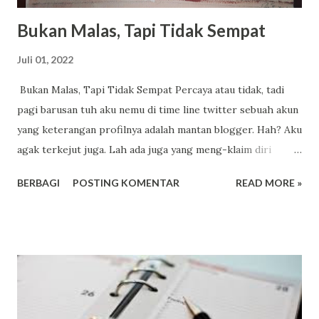
Bukan Malas, Tapi Tidak Sempat
Juli 01, 2022
Bukan Malas, Tapi Tidak Sempat Percaya atau tidak, tadi
pagi barusan tuh aku nemu di time line twitter sebuah akun
yang keterangan profilnya adalah mantan blogger. Hah? Aku
agak terkejut juga. Lah ada juga yang meng-klaim diri
sebagai mantan blogger yach? Kupikir blogger tuh
BERBAGI
POSTING KOMENTAR
READ MORE »
semacam profesi seperti writer atau author alias penulis
yang akan kita sandang, menjadi pilihan sepanjang hidup.
Tapi kok ini dia bahkan sudah mencanangkan diri sebagai
mantan blogger, padahal blog juga masih ramai meski tidak
lagi se-hits dan se-hype seperti kemarin-kemarin. Mungkin
karena berbagai platform media sosial pada dasarnya juga
sudah menjadi semacam mini blog baik bagi penulis (pemilik