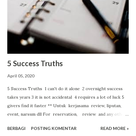
akun) maupun bagi pembaca (follower ataupun non
follower). Ah tapi apa yang tidak mungkin di dunia fana ini
ya kan. Wong aku saja tahu-tahu, pelan-pelan, sadar tak
sadar, lama-lama kok tidak banyak nge-buzz seperti dulu.
Karena ternyata tidak ada dalam grup buzzer, sehingga
tidak mengetahui update job dan sema...
5 Success Truths
April 05, 2020
5 Success Truths 1 can't do it alone 2 overnight success
takes years 3 it is not accidental 4 requires a lot of luck 5
givers find it faster ** Untuk kerjasama review, liputan,
event, narsum dll For reservation, review and any other
collaboration , please do not hesitate to contact at
BERBAGI
POSTING KOMENTAR
READ MORE »
085701591957 (sms/wa) Line: diannafi57 Email: