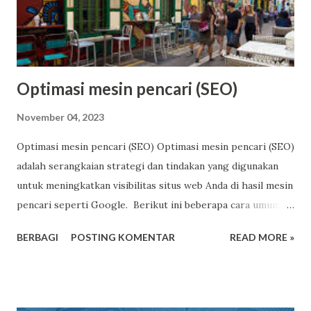
Optimasi mesin pencari (SEO)
November 04, 2023
Optimasi mesin pencari (SEO) Optimasi mesin pencari (SEO)
adalah serangkaian strategi dan tindakan yang digunakan
untuk meningkatkan visibilitas situs web Anda di hasil mesin
pencari seperti Google. Berikut ini beberapa cara umum
untuk mengoptimalkan SEO: Penelitian Kata Kunci:
BERBAGI
POSTING KOMENTAR
READ MORE »
Identifikasi kata kunci yang relevan dengan bisnis atau
konten Anda. Gunakan alat penelitian kata kunci untuk
menemukan kata kunci dengan volume pencarian yang
tinggi dan tingkat persaingan yang dapat dikelola. Konten