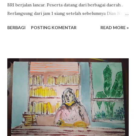
BRI berjalan lancar. Peserta datang dari berbagai daerah .
Berlangsung dari jam 1 siang setelah sebelumnya Dian Nafi
mengisi webinar via zoom untuk digital literasi dengan
BERBAGI
POSTING KOMENTAR
READ MORE »
peserta ratusan siswa dari berbagai sekolah. Dalam
kesempatan siang itu, materi-materi awal tentang mengapa
wordpress bisa mendukung UMKM dan feature apa saja
yang bisa digunakan. Selanjutnya para peserta langsung
praktik membuat blog wordpress untuk UMKM nya.
Semoga berkah manfaat.