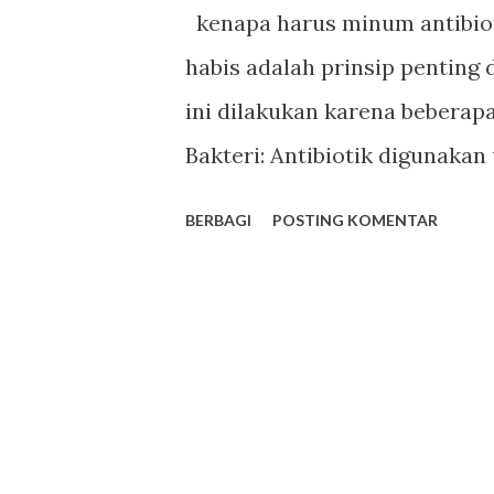
g
kenapa harus minum antibiot
a
habis adalah prinsip penting 
n
ini dilakukan karena beberap
Bakteri: Antibiotik digunakan
cara membunuh atau mengha
BERBAGI
POSTING KOMENTAR
menyebabkan penyakit. Jika p
benar-benar tereliminasi, ma
masih hidup atau melemah da
menyebabkan infeksi yang lebi
Resistensi Antibiotik: Jika a
bakteri yang selamat dari p