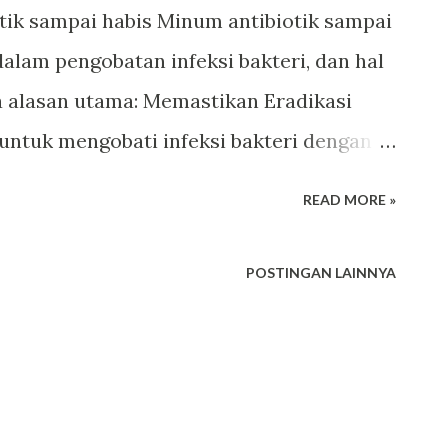
ik sampai habis Minum antibiotik sampai
dalam pengobatan infeksi bakteri, dan hal
a alasan utama: Memastikan Eradikasi
 untuk mengobati infeksi bakteri dengan
mbat pertumbuhan bakteri yang
READ MORE »
engobatan dihentikan sebelum bakteri
ka bakteri yang tersisa yang mungkin
POSTINGAN LAINNYA
pat berkembang biak kembali dan
h serius atau sulit diobati. Pencegahan
ntibiotik dihentikan sebelum waktunya,
engobatan dapat mengalami mutasi dan