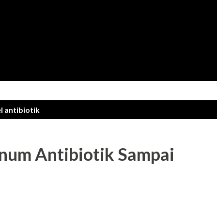
Langsung ke konten utama
el
antibiotik
num Antibiotik Sampai