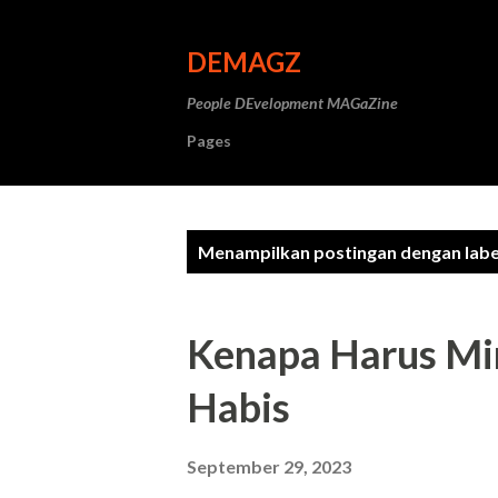
DEMAGZ
People DEvelopment MAGaZine
Pages
P
Menampilkan postingan dengan lab
o
s
Kenapa Harus Mi
t
Habis
i
n
September 29, 2023