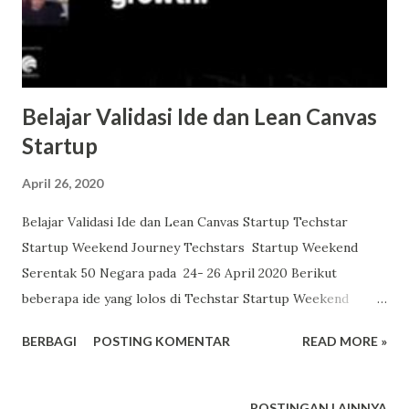
Belajar Validasi Ide dan Lean Canvas
Startup
April 26, 2020
Belajar Validasi Ide dan Lean Canvas Startup Techstar
Startup Weekend Journey Techstars Startup Weekend
Serentak 50 Negara pada 24- 26 April 2020 Berikut
beberapa ide yang lolos di Techstar Startup Weekend
Indonesia. pasarkita pasar lokal berbasis digital
BERBAGI
POSTING KOMENTAR
READ MORE »
localmarket memajukan toko sekitar cook like a chef,
menyediakan resep dan bahan inahealth, database
RS,relawan dll Gamingtime,variasi pembelajaran
POSTINGAN LAINNYA