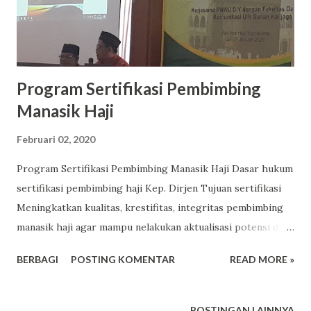
Program Sertifikasi Pembimbing
Manasik Haji
Februari 02, 2020
Program Sertifikasi Pembimbing Manasik Haji Dasar hukum
sertifikasi pembimbing haji Kep. Dirjen Tujuan sertifikasi
Meningkatkan kualitas, krestifitas, integritas pembimbing
manasik haji agar mampu nelakukan aktualisasi potensi diri
dan tugas secara profesional guna mewujudkan jamaah haji
BERBAGI
POSTING KOMENTAR
READ MORE »
mandiri dalam hal ibadah dan perjalanan. Memberikan
pengakuan, perlindungan atas profesionalitas pembimbing
dlm melaksanakan tugas, tgjwb, kewenangan dlm
POSTINGAN LAINNYA