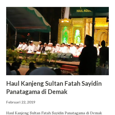
wisuda anak2 SMA, bahkan anak-anak TPQ. Biasanya kalau
mengikuti haul ataupun haflah, sering ada live tweetnya,
juga postingan ringkasannya. Berikut catatan haul alfattah
sebelumnya, Suluh Yang Menerangi Kyai Mustofa Bisri (Gus
Mus) membuka tausiyahnya dengan ngaturaken tahniyatul
id. Wa kullu aam wa antum bi khoir Org yg pekerjaannya
ngomong itu biasanya byk salahnya. Sebaliknya juga, Gus
Mus ngapuro siapa saja yg nyalahi Haul simbah kyai abdullah
zaini juga peringatan awal gus mus mondok, 1952, kelas 3
SD Ngaji alfiyyah pd mbah dullah zai...
Haul Kanjeng Sultan Fatah Sayidin
Panatagama di Demak
Februari 22, 2019
Haul Kanjeng Sultan Fatah Sayidin Panatagama di Demak