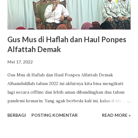
Gus Mus di Haflah dan Haul Ponpes
Alfattah Demak
Mei 17, 2022
Gus Mus di Haflah dan Haul Ponpes Alfattah Demak
Alhamdulillah tahun 2022 ini akhirnya kita bisa mengikuti
lagi secara offline dan lebih aman dibandingkan dua tahun
pandemi kemarin. Yang agak berbeda kali ini, kalau d ulu yg
duduk di panggung utk haflah khotmil quran ya yg sdh hafal
BERBAGI
POSTING KOMENTAR
READ MORE »
30 juz (kalau tahfidz) sdh khatam 30 juz (kalau binnadhor).
Barusan yg glondongin 5 juz dan 10 juz ternyata ikut
mejeng di panggung. Sama seperti halnya sekarang ada