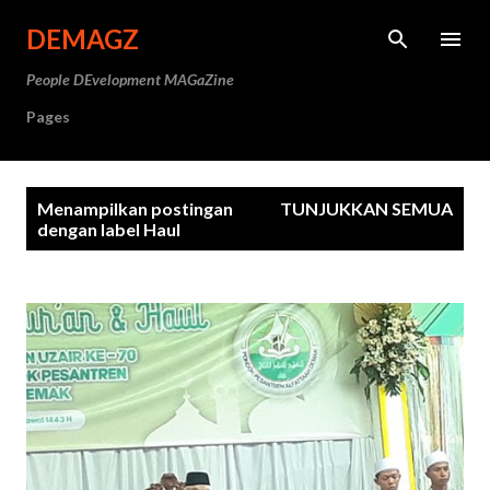
Langsung ke konten utama
DEMAGZ
People DEvelopment MAGaZine
Pages
P
Menampilkan postingan
TUNJUKKAN SEMUA
o
dengan label
Haul
s
t
i
n
g
a
n