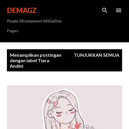
Langsung ke konten utama
DEMAGZ
People DEvelopment MAGaZine
Pages
P
Menampilkan postingan
TUNJUKKAN SEMUA
o
dengan label
Tiara
Andini
s
t
i
n
g
a
n