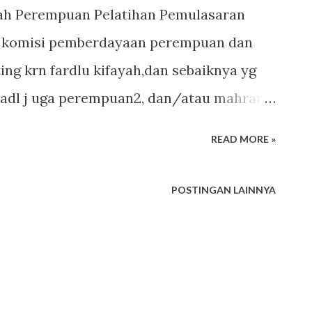
ah Perempuan Pelatihan Pemulasaran
 komisi pemberdayaan perempuan dan
ng krn fardlu kifayah,dan sebaiknya yg
adl j uga perempuan2, dan/atau mahram
dlu kifayah Memuliakan/menghormati
READ MORE »
ersaudaraan ISLAM Meringankan beban
pkan untuk menghadap Allah SWT
POSTINGAN LAINNYA
ng satu qoryah/desa Langkah2 Pastikan
urut Imam Syafi’i ditandai dengan kaki
liran darah pergelangan tangan,hidung
elipis mata cekung,daun telinga menekuk