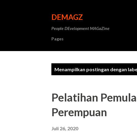
DEMAGZ
People DEvelopment MAGaZine
Pages
P
Menampilkan postingan dengan lab
o
s
Pelatihan Pemula
t
Perempuan
i
n
Juli 26, 2020