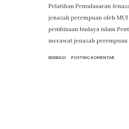
g
Pelatihan Pemulasaran Jenaz
a
jenazah perempuan oleh MUI
n
pembinaan budaya islam Penti
merawat jenazah perempuan 
Keutamaan: Menjalankan far
BERBAGI
POSTING KOMENTAR
keislaman si mayat Wujud p
shohibul musibah Mempersia
Menggugurkan kewajiban ora
dulu kematian jenazahnya Men
lunglai dan dingin,terputus a
condong,kulit wajah kendor,p