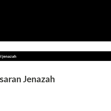
Langsung ke konten utama
el
jenazah
saran Jenazah