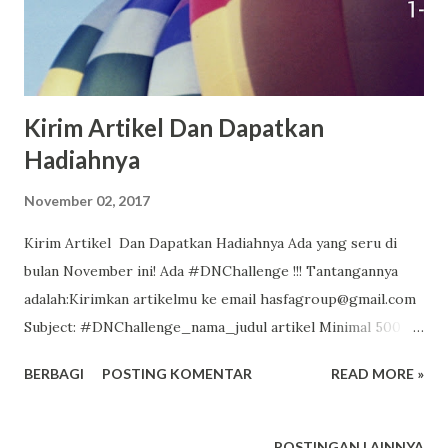
Kirim Artikel Dan Dapatkan
Hadiahnya
November 02, 2017
Kirim Artikel Dan Dapatkan Hadiahnya Ada yang seru di
bulan November ini! Ada #DNChallenge !!! Tantangannya
adalah:Kirimkan artikelmu ke email hasfagroup@gmail.com
Subject: #DNChallenge_nama_judul artikel Minimal 500
kata, Times New Roman 12, spasi 1,5 Tema pilihannya adalah:
BERBAGI
POSTING KOMENTAR
READ MORE »
- Enterpreneurship - Traveling - Pendidikan - Literasi
http://www.dian-nafi.com/ Hadiahnya: 2 artikel terbaik
mendapat paket buku senilai @ Rp 250rb 3 artikel favorit
POSTINGAN LAINNYA