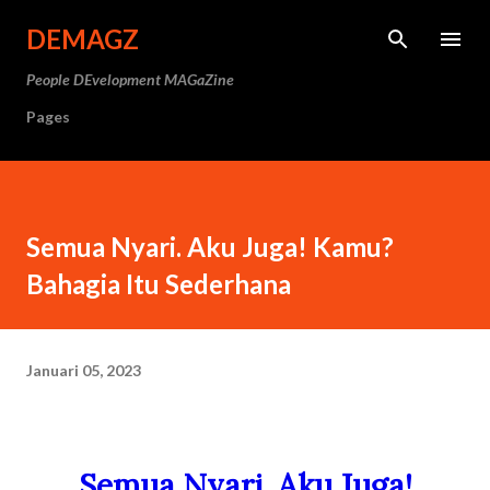
Langsung ke konten utama
DEMAGZ
People DEvelopment MAGaZine
Pages
Semua Nyari. Aku Juga! Kamu?
Bahagia Itu Sederhana
Januari 05, 2023
Semua Nyari. Aku Juga!