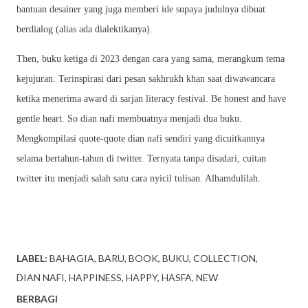
bantuan desainer yang juga memberi ide supaya judulnya dibuat
berdialog (alias ada dialektikanya).
Then, buku ketiga di 2023 dengan cara yang sama, merangkum tema
kejujuran. Terinspirasi dari pesan sakhrukh khan saat diwawancara
ketika menerima award di sarjan literacy festival. Be honest and have
gentle heart. So dian nafi membuatnya menjadi dua buku.
Mengkompilasi quote-quote dian nafi sendiri yang dicuitkannya
selama bertahun-tahun di twitter. Ternyata tanpa disadari, cuitan
twitter itu menjadi salah satu cara nyicil tulisan. Alhamdulilah.
LABEL:
BAHAGIA
BARU
BOOK
BUKU
COLLECTION
DIAN NAFI
HAPPINESS
HAPPY
HASFA
NEW
BERBAGI