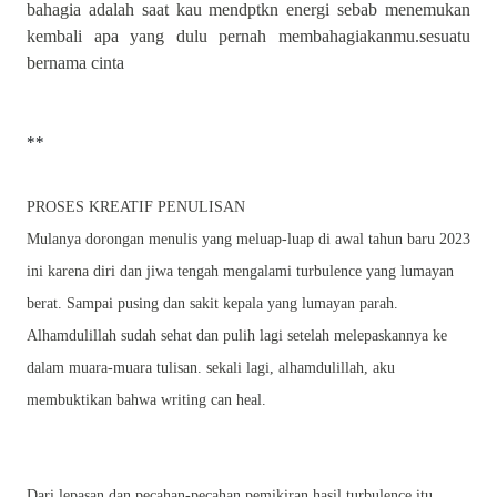
bahagia adalah saat kau mendptkn energi sebab menemukan
kembali apa yang dulu pernah membahagiakanmu.sesuatu
bernama cinta
**
PROSES KREATIF PENULISAN
Mulanya dorongan menulis yang meluap-luap di awal tahun baru 2023
ini karena diri dan jiwa tengah mengalami turbulence yang lumayan
berat. Sampai pusing dan sakit kepala yang lumayan parah.
Alhamdulillah sudah sehat dan pulih lagi setelah melepaskannya ke
dalam muara-muara tulisan. sekali lagi, alhamdulillah, aku
membuktikan bahwa writing can heal.
Dari lepasan dan pecahan-pecahan pemikiran hasil turbulence itu