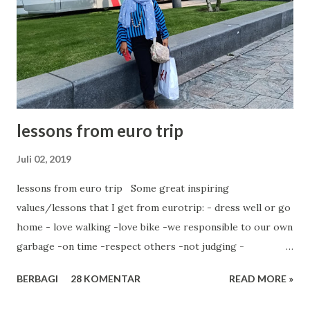
lessons from euro trip
Juli 02, 2019
lessons from euro trip Some great inspiring
values/lessons that I get from eurotrip: - dress well or go
home - love walking -love bike -we responsible to our own
garbage -on time -respect others -not judging -
contribution for society -cooking by themselves -healthy
BERBAGI
28 KOMENTAR
READ MORE »
lifestyle -enjoy life There's no compromise. Even one
second. Bus will go on time. Train door will be closed on