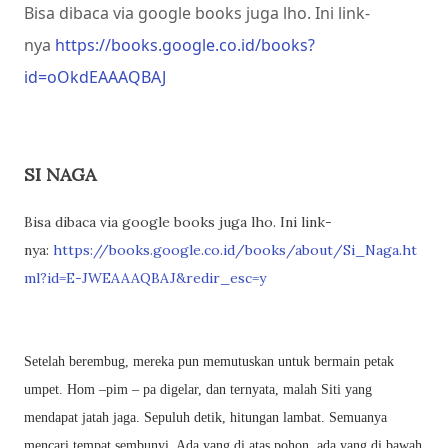
Bisa dibaca via google books juga lho. Ini link-
nya
https://books.google.co.id/books?
id=oOkdEAAAQBAJ
SI NAGA
Bisa dibaca via google books juga lho. Ini link-
nya:
https://books.google.co.id/books/about/Si_Naga.ht
ml?id=E-JWEAAAQBAJ&redir_esc=y
Setelah berembug, mereka pun memutuskan untuk bermain petak
umpet. Hom –pim – pa digelar, dan ternyata, malah Siti yang
mendapat jatah jaga. Sepuluh detik, hitungan lambat. Semuanya
mencari tempat sembunyi. Ada yang di atas pohon, ada yang di bawah