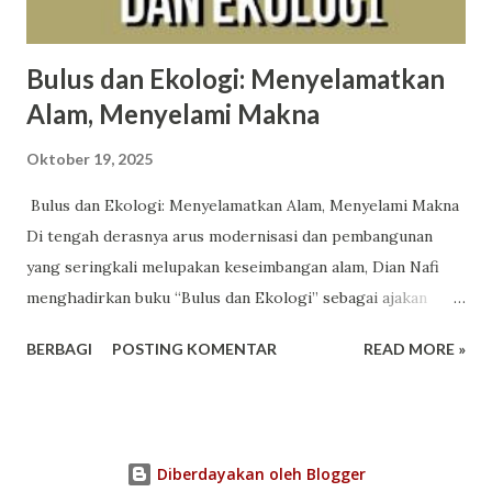
Bulus dan Ekologi: Menyelamatkan
Alam, Menyelami Makna
Oktober 19, 2025
Bulus dan Ekologi: Menyelamatkan Alam, Menyelami Makna
Di tengah derasnya arus modernisasi dan pembangunan
yang seringkali melupakan keseimbangan alam, Dian Nafi
menghadirkan buku “Bulus dan Ekologi” sebagai ajakan
untuk kembali menyadari hubungan sakral antara manusia
BERBAGI
POSTING KOMENTAR
READ MORE »
dan lingkungan. Bulus — hewan air tawar yang sering
dianggap biasa, bahkan diremehkan — dalam buku ini justru
menjadi simbol kearifan lokal dan daya tahan alam. Ia
menjadi cermin bagi manusia untuk belajar tentang
Diberdayakan oleh Blogger
kesabaran, ketahanan, dan keterhubungan dengan