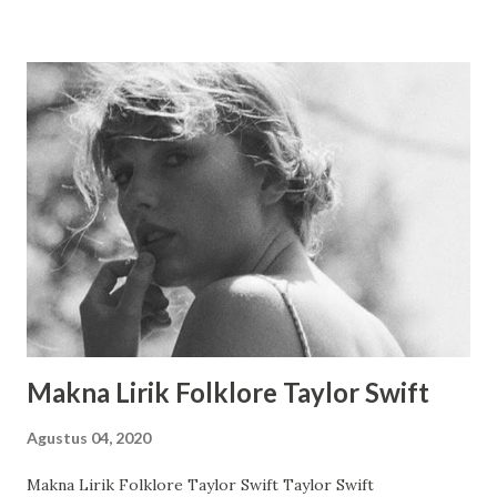
time. I am almost pinched by metro door. Fortunately there
are some people succed to pull the door again to let me in.
I still can feel that door on my face & cheek right now. I
almost dead Just before metro comes, Ning ask me to take
her pict. As usual, she isn't satisfied. She want me to take
another shoot. Then I have not enough time to reach the
metro. Ning puts me in trouble many times.But I'm trained
to be managed by scorpio's flaws,so I survive Walking with
spoiled girl is actually not my preference.There're some
occasions where I have opportunity to hang out ...
Makna Lirik Folklore Taylor Swift
Agustus 04, 2020
Makna Lirik Folklore Taylor Swift Taylor Swift