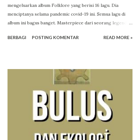
mengeluarkan album Folklore yang berisi 16 lagu. Dia
menciptanya selama pandemic covid-19 ini. Semua lagu di
album ini bagus banget. Masterpiece dari seorang legenda.
Taylor Swift is music industry, gitu menurut orang-orang.
BERBAGI
POSTING KOMENTAR
READ MORE »
Menulis adalah cara Taylor Swift melarikan diri ke dalam
fantasi, sejarah, dan ingatan. Dia menceritakan kisah-kisah
ini dengan kemampuan terbaiknya dengan seluruh cinta,
keajaiban, dan imajinasi. urutan lagu dalam album the 1
cardigan the last great american dynasty exile my tears
ricochet mirrorball seven august this is me trying illicit
affairs invisible string mad woman epiphany betty peace
hoax (bonus the lakes) Berikut lirik dan makna album ini
dari berbagai sumber. the 1 Swift merefleksikan tentang
kehilangan cinta dari orang yang sudah dianggap sebagai
belahan jiwa. Ia juga mempertanyakan kalau saja situasi
berbeda, apakah mereka masih bersama. [Ver...