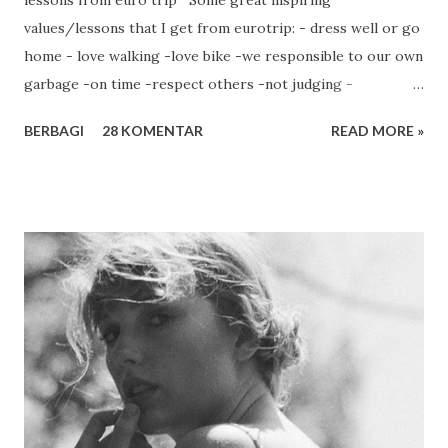
values/lessons that I get from eurotrip: - dress well or go
home - love walking -love bike -we responsible to our own
garbage -on time -respect others -not judging -
contribution for society -cooking by themselves -healthy
BERBAGI
28 KOMENTAR
READ MORE »
lifestyle -enjoy life There's no compromise. Even one
second. Bus will go on time. Train door will be closed on
time. I am almost pinched by metro door. Fortunately there
are some people succed to pull the door again to let me in.
I still can feel that door on my face & cheek right now. I
almost dead Just before metro comes, Ning ask me to take
her pict. As usual, she isn't satisfied. She want me to take
another shoot. Then I have not enough time to reach the
metro. Ning puts me in trouble many times.But I'm trained
to be managed by scorpio's flaws,so I survive Walking with
spoiled girl is actually not my preference.There're some
occasions where I have opportunity to hang out ...