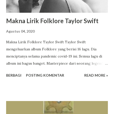
Makna Lirik Folklore Taylor Swift
Agustus 04, 2020
Makna Lirik Folklore Taylor Swift Taylor Swift
mengeluarkan album Folklore yang berisi 16 lagu. Dia
menciptanya selama pandemic covid-19 ini. Semua lagu di
album ini bagus banget. Masterpiece dari seorang legenda.
Taylor Swift is music industry, gitu menurut orang-orang.
BERBAGI
POSTING KOMENTAR
READ MORE »
Menulis adalah cara Taylor Swift melarikan diri ke dalam
fantasi, sejarah, dan ingatan. Dia menceritakan kisah-kisah
ini dengan kemampuan terbaiknya dengan seluruh cinta,
keajaiban, dan imajinasi. urutan lagu dalam album the 1
cardigan the last great american dynasty exile my tears
ricochet mirrorball seven august this is me trying illicit