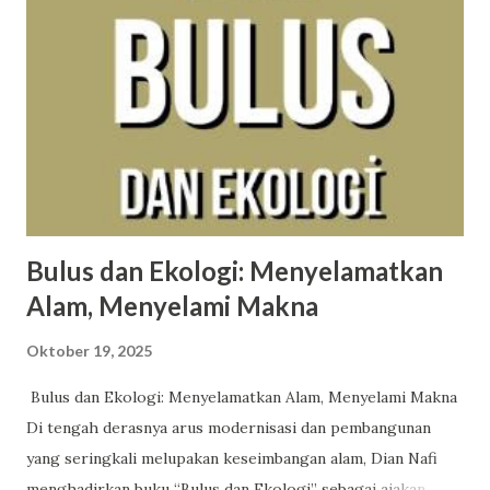
affairs invisible string mad woman epiphany betty peace
hoax (bonus the lakes) Berikut lirik dan makna album ini
dari berbagai sumber. the 1 Swift merefleksikan tentang
kehilangan cinta dari orang yang sudah dianggap sebagai
belahan jiwa. Ia juga mempertanyakan kalau saja situasi
berbeda, apakah mereka masih bersama. [Ver...
Bulus dan Ekologi: Menyelamatkan
Alam, Menyelami Makna
Oktober 19, 2025
Bulus dan Ekologi: Menyelamatkan Alam, Menyelami Makna
Di tengah derasnya arus modernisasi dan pembangunan
yang seringkali melupakan keseimbangan alam, Dian Nafi
menghadirkan buku “Bulus dan Ekologi” sebagai ajakan