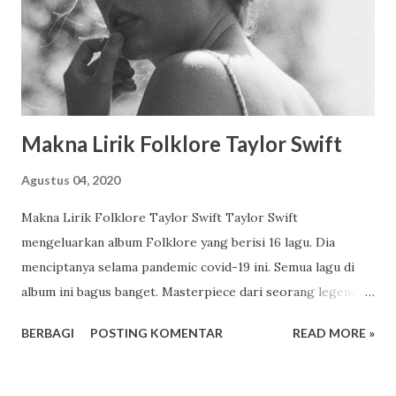
to be managed by scorpio's flaws,so I survive Walking with
spoiled girl is actually not my preference.There're some
occasions where I have opportunity to hang out ...
Makna Lirik Folklore Taylor Swift
Agustus 04, 2020
Makna Lirik Folklore Taylor Swift Taylor Swift
mengeluarkan album Folklore yang berisi 16 lagu. Dia
menciptanya selama pandemic covid-19 ini. Semua lagu di
album ini bagus banget. Masterpiece dari seorang legenda.
Taylor Swift is music industry, gitu menurut orang-orang.
BERBAGI
POSTING KOMENTAR
READ MORE »
Menulis adalah cara Taylor Swift melarikan diri ke dalam
fantasi, sejarah, dan ingatan. Dia menceritakan kisah-kisah
ini dengan kemampuan terbaiknya dengan seluruh cinta,