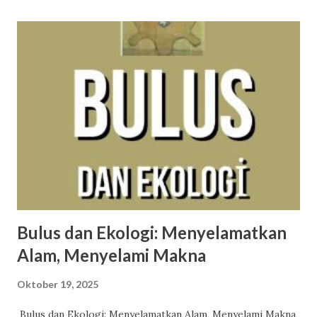
keajaiban, dan imajinasi. urutan lagu dalam album the 1
cardigan the last great american dynasty exile my tears
ricochet mirrorball seven august this is me trying illicit
affairs invisible string mad woman epiphany betty peace
hoax (bonus the lakes) Berikut lirik dan makna album ini
dari berbagai sumber. the 1 Swift merefleksikan tentang
kehilangan cinta dari orang yang sudah dianggap sebagai
belahan jiwa. Ia juga mempertanyakan kalau saja situasi
berbeda, apakah mereka masih bersama. [Ver...
Bulus dan Ekologi: Menyelamatkan
Alam, Menyelami Makna
Oktober 19, 2025
Bulus dan Ekologi: Menyelamatkan Alam, Menyelami Makna