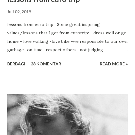
Juli 02, 2019
lessons from euro trip Some great inspiring
values/lessons that I get from eurotrip: - dress well or go
home - love walking -love bike -we responsible to our own
garbage -on time -respect others -not judging -
contribution for society -cooking by themselves -healthy
BERBAGI
28 KOMENTAR
READ MORE »
lifestyle -enjoy life There's no compromise. Even one
second. Bus will go on time. Train door will be closed on
time. I am almost pinched by metro door. Fortunately there
are some people succed to pull the door again to let me in.
I still can feel that door on my face & cheek right now. I
almost dead Just before metro comes, Ning ask me to take
her pict. As usual, she isn't satisfied. She want me to take
another shoot. Then I have not enough time to reach the
metro. Ning puts me in trouble many times.But I'm trained